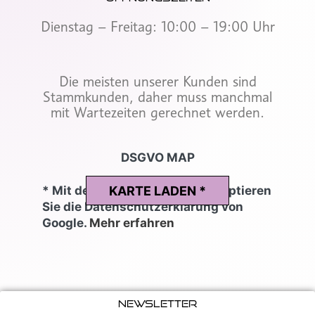
r
a
Dienstag – Freitag: 10:00 – 19:00 Uhr
m
Die meisten unserer Kunden sind
Stammkunden, daher muss manchmal
mit Wartezeiten gerechnet werden.
DSGVO MAP
* Mit dem Laden der Karte akzeptieren
KARTE LADEN *
Sie die Datenschutzerklärung von
Google.
Mehr erfahren
Newsletter