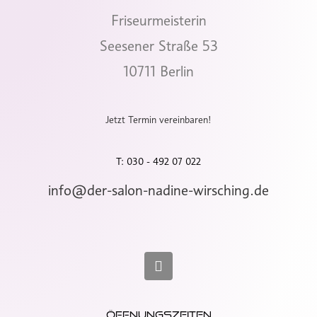
Friseurmeisterin
Seesener Straße 53
10711 Berlin
Jetzt Termin vereinbaren!
T: 030 - 492 07 022
info@der-salon-nadine-wirsching.de
I
n
s
t
a
g
Öffnungszeiten